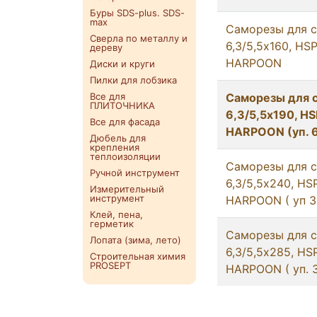
Буры SDS-plus. SDS-
max
Саморезы для с
Сверла по металлу и
6,3/5,5х160, HS
дереву
HARPOON
Диски и круги
Пилки для лобзика
Все для
Саморезы для с
ПЛИТОЧНИКА
6,3/5,5х190, H
Все для фасада
HARPOON (уп. 6
Дюбель для
крепления
теплоизоляции
Саморезы для с
Ручной инструмент
6,3/5,5х240, HS
Измерительный
инструмент
HARPOON ( уп 3
Клей, пена,
герметик
Саморезы для с
Лопата (зима, лето)
6,3/5,5х285, HS
Строительная химия
PROSEPT
HARPOON ( уп. 3