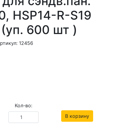
для сэндв.пан.
90, HSP14-R-S19
уп. 600 шт )
ртикул: 12456
Кол-во:
В корзину