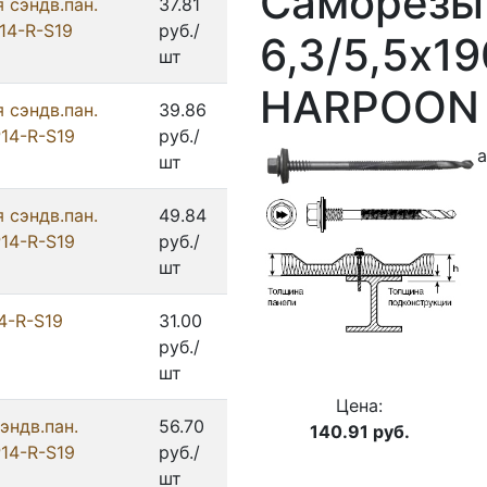
Саморезы 
 сэндв.пан.
37.81
P14-R-S19
руб./
6,3/5,5х1
шт
HARPOON (
 сэндв.пан.
39.86
P14-R-S19
руб./
а
шт
 сэндв.пан.
49.84
P14-R-S19
руб./
шт
4-R-S19
31.00
руб./
шт
Цена:
эндв.пан.
56.70
140.91
руб.
P14-R-S19
руб./
шт