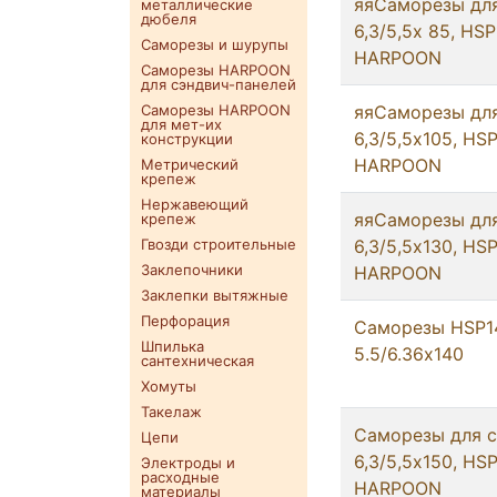
яяСаморезы для
металлические
дюбеля
6,3/5,5х 85, HS
Саморезы и шурупы
HARPOON
Саморезы HARPOON
для сэндвич-панелей
Саморезы HARPOON
яяСаморезы для
для мет-их
6,3/5,5х105, HS
конструкции
HARPOON
Метрический
крепеж
Нержавеющий
яяСаморезы для
крепеж
Гвозди строительные
6,3/5,5х130, HS
Заклепочники
HARPOON
Заклепки вытяжные
Перфорация
Саморезы HSP1
Шпилька
5.5/6.36х140
сантехническая
Хомуты
Такелаж
Саморезы для с
Цепи
6,3/5,5х150, HS
Электроды и
расходные
HARPOON
материалы