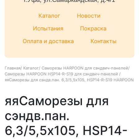
Каталог
Новости
Испытания
Покраска
Оплата и доставка
Контакты
Главная
/
Каталог
/
Саморезы HARPOON для сэндвич-панелей
/
Саморезы HARPOON HSP14-R-S19 для сэндвич-панелей
/
яяСаморезы для сэндв.пан. 6,3/5,5х105, HSP14-R-S19 HARPOON
яяСаморезы для
сэндв.пан.
6,3/5,5х105, HSP14-