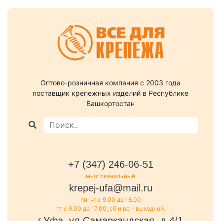
Оптово-розничная компания c 2003 года
поставщик крепежных изделий в Республике
Башкортостан
+7 (347) 246-06-51
многоканальный
krepej-ufa@mail.ru
пн-чт с 9.00 до 18.00
пт с 9.00 до 17.00, сб и вс - выходной.
г.Уфа, ул.Самаркандская, д.4/1