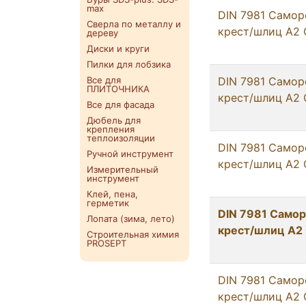
max
DIN 7981 Самор
Сверла по металлу и
крест/шлиц А2 
дереву
Диски и круги
Пилки для лобзика
Все для
DIN 7981 Самор
ПЛИТОЧНИКА
крест/шлиц А2 
Все для фасада
Дюбель для
крепления
теплоизоляции
DIN 7981 Самор
Ручной инструмент
крест/шлиц А2 
Измерительный
инструмент
Клей, пена,
герметик
DIN 7981 Самор
Лопата (зима, лето)
крест/шлиц А2 
Строительная химия
PROSEPT
DIN 7981 Самор
крест/шлиц А2 