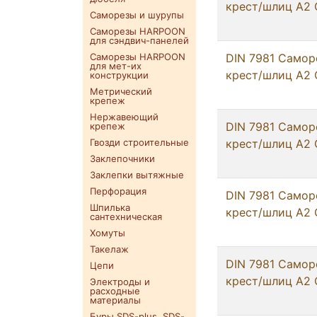
крест/шлиц А2 С
Саморезы и шурупы
Саморезы HARPOON
для сэндвич-панелей
Саморезы HARPOON
DIN 7981 Самор
для мет-их
крест/шлиц А2 
конструкции
Метрический
крепеж
Нержавеющий
DIN 7981 Самор
крепеж
Гвозди строительные
крест/шлиц А2 
Заклепочники
Заклепки вытяжные
Перфорация
DIN 7981 Самор
Шпилька
крест/шлиц А2 
сантехническая
Хомуты
Такелаж
DIN 7981 Самор
Цепи
крест/шлиц А2 С
Электроды и
расходные
материалы
Буры SDS-plus. SDS-