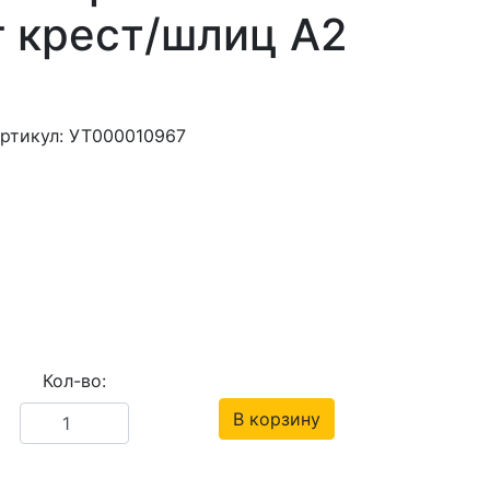
г крест/шлиц А2
ртикул: УТ000010967
Кол-во:
В корзину