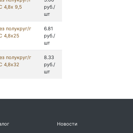
 4,8х 9,5
руб./
шт
ез полукруг/г
6.81
С 4,8х25
руб./
шт
ез полукруг/г
8.33
С 4,8х32
руб./
шт
алог
Новости