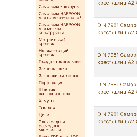
крест/шлиц А2 С
Саморезы и шурупы
Саморезы HARPOON
для сэндвич-панелей
Саморезы HARPOON
DIN 7981 Самор
для мет-их
крест/шлиц А2 
конструкции
Метрический
крепеж
Нержавеющий
DIN 7981 Самор
крепеж
Гвозди строительные
крест/шлиц А2 
Заклепочники
Заклепки вытяжные
Перфорация
DIN 7981 Самор
Шпилька
крест/шлиц А2 
сантехническая
Хомуты
Такелаж
DIN 7981 Самор
Цепи
крест/шлиц А2 С
Электроды и
расходные
материалы
Буры SDS-plus. SDS-