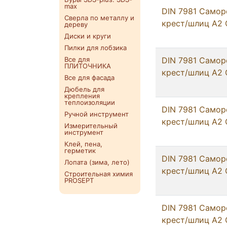
max
DIN 7981 Самор
Сверла по металлу и
крест/шлиц А2 
дереву
Диски и круги
Пилки для лобзика
Все для
DIN 7981 Самор
ПЛИТОЧНИКА
крест/шлиц А2 
Все для фасада
Дюбель для
крепления
теплоизоляции
DIN 7981 Самор
Ручной инструмент
крест/шлиц А2 
Измерительный
инструмент
Клей, пена,
герметик
DIN 7981 Самор
Лопата (зима, лето)
крест/шлиц А2 
Строительная химия
PROSEPT
DIN 7981 Самор
крест/шлиц А2 