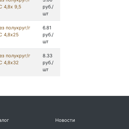
 4,8х 9,5
руб./
шт
ез полукруг/г
6.81
С 4,8х25
руб./
шт
ез полукруг/г
8.33
С 4,8х32
руб./
шт
алог
Новости