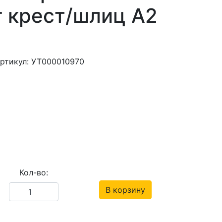
г крест/шлиц А2
ртикул: УТ000010970
Кол-во:
В корзину