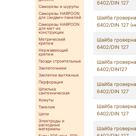
6402/DIN 127
Саморезы и шурупы
Саморезы HARPOON
Шайба гроверна
для сэндвич-панелей
Саморезы HARPOON
6402/DIN 127 (н
для мет-их
конструкции
Метрический
Шайба гроверна
крепеж
6402/DIN 127
Нержавеющий
крепеж
Гвозди строительные
Шайба гроверна
Заклепочники
6402/DIN127
Заклепки вытяжные
Перфорация
Шайба гроверна
Шпилька
6402/DIN 127
сантехническая
Хомуты
Шайба гроверна
Такелаж
6402/DIN 127
Цепи
Электроды и
расходные
Шайба гроверна
материалы
6402/DIN 127
Буры SDS-plus. SDS-