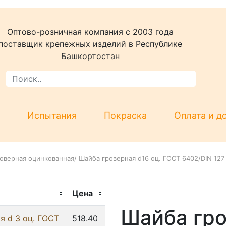
Оптово-розничная компания c 2003 года
поставщик крепежных изделий в Республике
Башкортостан
Испытания
Покраска
Оплата и д
оверная оцинкованная
/
Шайба гроверная d16 оц. ГОСТ 6402/DIN 127
Цена
Шайба гро
я d 3 оц. ГОСТ
518.40