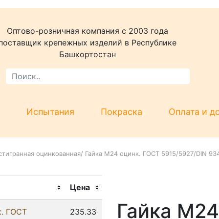
Оптово-розничная компания c 2003 года
поставщик крепежных изделий в Республике
Башкортостан
Испытания
Покраска
Оплата и д
стигранная оцинкованная
/
Гайка М24 оцинк. ГОСТ 5915/5927/DIN 93
Цена
Гайка М24
к. ГОСТ
235.33