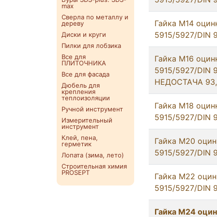
max
Сверла по металлу и
Гайка М14 оцин
дереву
5915/5927/DIN 
Диски и круги
Пилки для лобзика
Все для
Гайка М16 оцин
ПЛИТОЧНИКА
5915/5927/DIN 
Все для фасада
НЕДОСТАЧА 93,
Дюбель для
крепления
теплоизоляции
Гайка М18 оцин
Ручной инструмент
5915/5927/DIN 
Измерительный
инструмент
Клей, пена,
Гайка М20 оцин
герметик
5915/5927/DIN 
Лопата (зима, лето)
Строительная химия
PROSEPT
Гайка М22 оцин
5915/5927/DIN 
Гайка М24 оцин