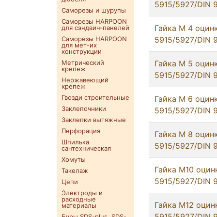
5915/5927/DIN 
Саморезы и шурупы
Саморезы HARPOON
Гайка М 4 оцин
для сэндвич-панелей
Саморезы HARPOON
5915/5927/DIN 
для мет-их
конструкции
Метрический
Гайка М 5 оцин
крепеж
5915/5927/DIN 
Нержавеющий
крепеж
Гвозди строительные
Гайка М 6 оцин
Заклепочники
5915/5927/DIN 
Заклепки вытяжные
Перфорация
Гайка М 8 оцин
Шпилька
5915/5927/DIN 
сантехническая
Хомуты
Гайка М10 оцин
Такелаж
5915/5927/DIN 
Цепи
Электроды и
расходные
Гайка М12 оцин
материалы
5915/5927/DIN 
Буры SDS-plus. SDS-