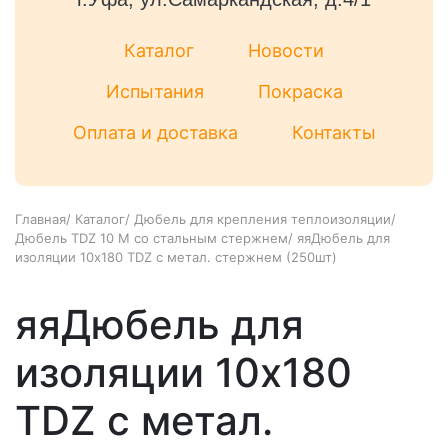
Каталог
Новости
Испытания
Покраска
Оплата и доставка
Контакты
Главная
/
Каталог
/
Дюбель для крепления теплоизоляции
/
Дюбель TDZ 10 M со стальным стержнем
/
яяДюбель для
изоляции 10x180 TDZ c метал. стержнем (250шт)
яяДюбель для
изоляции 10x180
TDZ c метал.