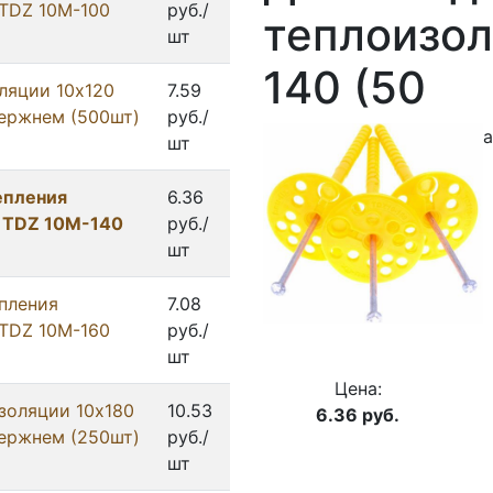
TDZ 10M-100
руб./
теплоизол
шт
140 (50
ляции 10x120
7.59
тержнем (500шт)
руб./
а
шт
епления
6.36
 TDZ 10M-140
руб./
шт
пления
7.08
TDZ 10M-160
руб./
шт
Цена:
золяции 10x180
10.53
6.36
руб.
тержнем (250шт)
руб./
шт