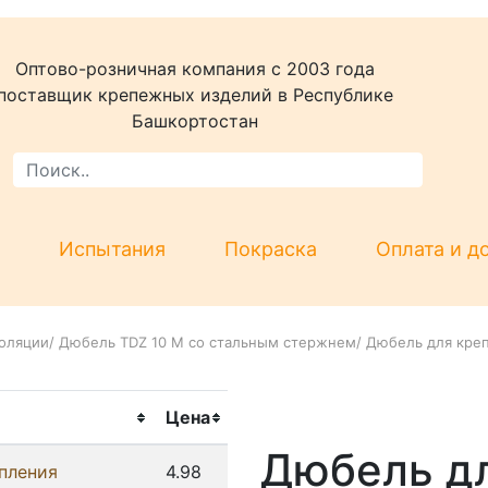
Оптово-розничная компания c 2003 года
поставщик крепежных изделий в Республике
Башкортостан
Испытания
Покраска
Оплата и д
оляции
/
Дюбель TDZ 10 M со стальным стержнем
/
Дюбель для креп
Цена
Дюбель д
пления
4.98