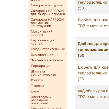
теплоизоляции 
Саморезы и шурупы
(50
Саморезы HARPOON
для сэндвич-панелей
Саморезы HARPOON
Дюбель для изо
для мет-их
TDZ c метал. с
конструкции
Метрический
крепеж
Нержавеющий
Дюбель для кр
крепеж
Гвозди строительные
теплоизоляции
Заклепочники
(50
Заклепки вытяжные
Перфорация
Дюбель для кре
Шпилька
теплоизоляции 
сантехническая
(25
Хомуты
Такелаж
яяДюбель для и
Цепи
TDZ c метал. с
Электроды и
расходные
материалы
Буры SDS-plus. SDS-