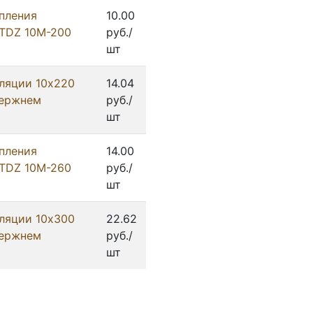
пления
10.00
 TDZ 10M-200
руб./
шт
ляции 10x220
14.04
тержнем
руб./
шт
пления
14.00
 TDZ 10M-260
руб./
шт
ляции 10x300
22.62
тержнем
руб./
шт