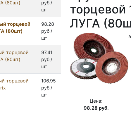
ГА (80шт)
руб./
торцевой 
шт
ЛУГА (80ш
вый торцевой
98.28
ГА (80шт)
руб./
а
шт
ый торцевой
97.41
ГА (80шт)
руб./
шт
ый торцевой
106.95
rix
руб./
шт
Цена:
98.28
руб.