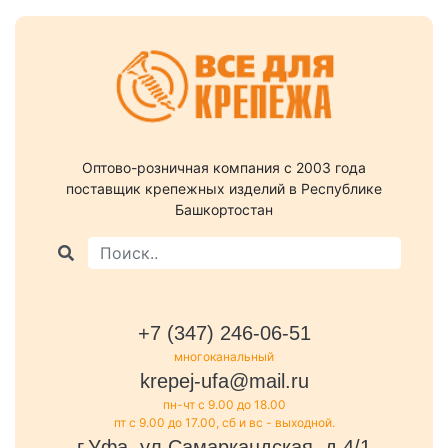
Оптово-розничная компания c 2003 года
поставщик крепежных изделий в Республике
Башкортостан
+7 (347) 246-06-51
многоканальный
krepej-ufa@mail.ru
пн-чт с 9.00 до 18.00
пт с 9.00 до 17.00, сб и вс - выходной.
г.Уфа, ул.Самаркандская, д.4/1