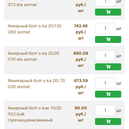
шт
l213 eta sormat
руб./
шт
Анкерный болт s-ka 20/130
743.49
шт
l280 sormat
руб./
шт
Анкерный болт s-ka 20/20
890.08
шт
l170 eta sormat
руб./
шт
Яяанкерный болт s-ka 20/ 70
673.59
шт
l220 sormat
руб./
шт
Анкерный болт s-kaк 10/20
90.00
шт
l102 bulk
руб./
горячеоционкованный
шт