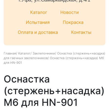
Каталог
Новости
Испытания
Покраска
Оплата и доставка
Контакты
Главная
/
Каталог
/
Заклепочники
/
Оснастка (стержень+насадка)
для гаечных заклепочников
/
Оснастка (стержень+насадка) М6
для HN-901
Оснастка
(стержень+насадка)
М6 для HN-901