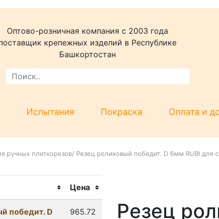
Оптово-розничная компания c 2003 года
поставщик крепежных изделий в Республике
Башкортостан
Испытания
Покраска
Оплата и д
ля ручных плиткорезов
/
Резец роликовый победит. D 6мм RUBI для 
Цена
Резец рол
й победит. D
965.72