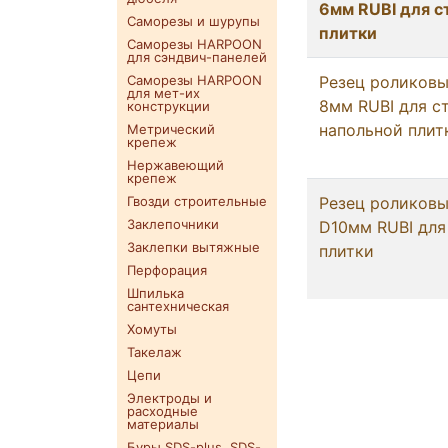
6мм RUBI для с
Саморезы и шурупы
плитки
Саморезы HARPOON
для сэндвич-панелей
Саморезы HARPOON
Резец роликовы
для мет-их
8мм RUBI для с
конструкции
напольной плит
Метрический
крепеж
Нержавеющий
крепеж
Гвозди строительные
Резец роликовы
Заклепочники
D10мм RUBI для
Заклепки вытяжные
плитки
Перфорация
Шпилька
сантехническая
Хомуты
Такелаж
Цепи
Электроды и
расходные
материалы
Буры SDS-plus. SDS-