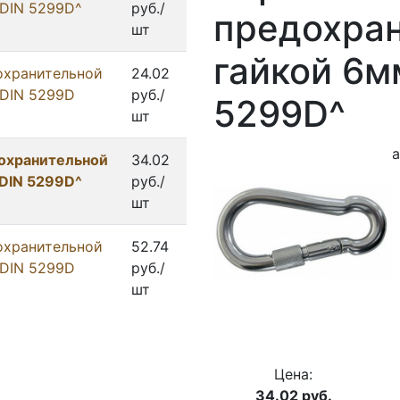
 DIN 5299D^
руб./
предохра
шт
гайкой 6м
охранительной
24.02
 DIN 5299D
руб./
5299D^
шт
а
дохранительной
34.02
 DIN 5299D^
руб./
шт
охранительной
52.74
 DIN 5299D
руб./
шт
Цена:
34.02
руб.