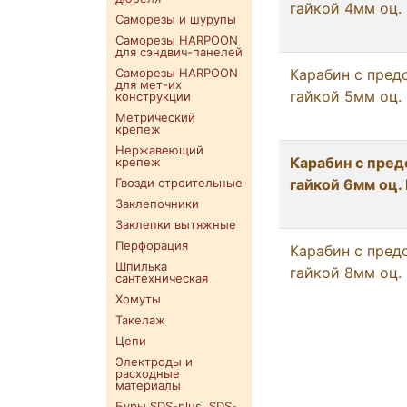
гайкой 4мм оц.
Саморезы и шурупы
Саморезы HARPOON
для сэндвич-панелей
Саморезы HARPOON
Карабин с пред
для мет-их
гайкой 5мм оц.
конструкции
Метрический
крепеж
Нержавеющий
Карабин с пре
крепеж
Гвозди строительные
гайкой 6мм оц.
Заклепочники
Заклепки вытяжные
Перфорация
Карабин с пред
Шпилька
гайкой 8мм оц.
сантехническая
Хомуты
Такелаж
Цепи
Электроды и
расходные
материалы
Буры SDS-plus. SDS-