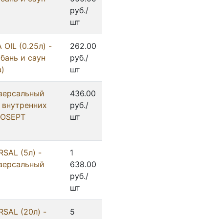
руб./
шт
OIL (0.25л) -
262.00
бань и саун
руб./
в)
шт
версальный
436.00
 внутренних
руб./
PROSEPT
шт
SAL (5л) -
1
версальный
638.00
руб./
шт
SAL (20л) -
5