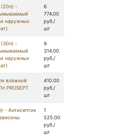
(20л) -
6
вымываемый
774.00
 и наружных
руб./
ат)
шт
(30л) -
9
вымываемый
314.00
 и наружных
руб./
ат)
шт
ля влажной
410.00
 1л PROSEPT
руб./
шт
) - Антисептик
1
ревесины
525.00
руб./
шт