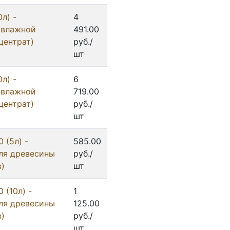
л) -
4
 влажной
491.00
центрат)
руб./
шт
л) -
6
 влажной
719.00
центрат)
руб./
шт
 (5л) -
585.00
ля древесины
руб./
в)
шт
 (10л) -
1
ля древесины
125.00
в)
руб./
шт