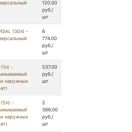
версальный
120.00
руб./
шт
SAL (30л) -
6
версальный
774.00
руб./
шт
1л) -
537.00
вымываемый
руб./
 и наружных
шт
ат)
(5л) -
2
вымываемый
386.00
 и наружных
руб./
ат)
шт