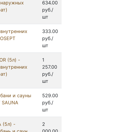
 наружных
634.00
ат)
руб./
шт
 внутренних
333.00
PROSEPT
руб./
шт
R (5л) -
1
 внутренних
257.00
ат)
руб./
шт
 бани и сауны
529.00
PT SAUNA
руб./
шт
(5л) -
2
бань и саун
000.00