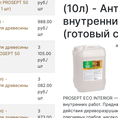
1л PROSEPT 50
руб./
(10л) - Ан
1 шт)
шт
внутренни
 -
988.00
ля древесины
руб./
(готовый 
шт
а
ля древесины
3
PROSEPT 50
105.00
руб./
шт
л) -
3
ля древесины
082.00
руб./
шт
PROSEPT ECO INTERIOR — 
внутренних работ. Предн
действия дереворазруш
л) -
3
плесневых грибов, насек
ля древесины
873.00