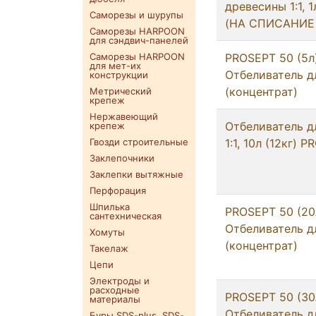
древесины 1:1, 
Саморезы и шурупы
(НА СПИСАНИЕ 
Саморезы HARPOON
для сэндвич-панелей
Саморезы HARPOON
PROSEPT 50 (5л)
для мет-их
Отбеливатель д
конструкции
(концентрат)
Метрический
крепеж
Нержавеющий
Отбеливатель д
крепеж
Гвозди строительные
1:1, 10л (12кг) 
Заклепочники
Заклепки вытяжные
Перфорация
Шпилька
PROSEPT 50 (20
сантехническая
Отбеливатель д
Хомуты
(концентрат)
Такелаж
Цепи
Электроды и
расходные
PROSEPT 50 (30
материалы
Отбеливатель д
Буры SDS-plus. SDS-