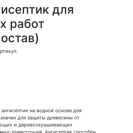
тисептик для
х работ
состав)
ртикул:
антисептик на водной основе для
азначен для защиты древесины от
ающих и деревоокрашивающих
омых-древоточцев. Антисептик способен