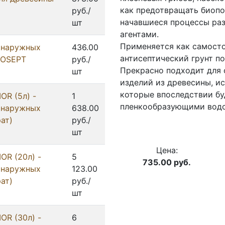
как предотвращать биопо
руб./
начавшиеся процессы ра
шт
агентами.
Применяется как самосто
 наружных
436.00
антисептический грунт п
PROSEPT
руб./
Прекрасно подходит для 
шт
изделий из древесины, и
которые впоследствии бу
OR (5л) -
1
пленкообразующими вод
 наружных
638.00
ат)
руб./
шт
Цена:
OR (20л) -
5
735.00
руб.
 наружных
123.00
ат)
руб./
шт
OR (30л) -
6