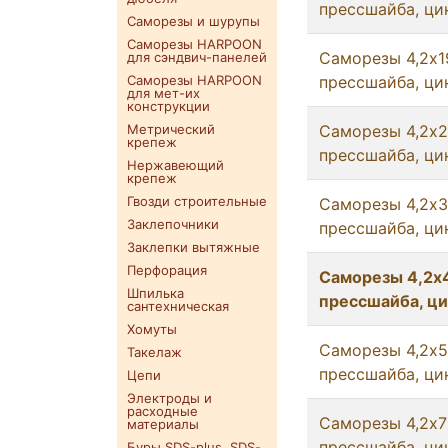
прессшайба, цин
Саморезы и шурупы
Саморезы HARPOON
Саморезы 4,2x1
для сэндвич-панелей
Саморезы HARPOON
прессшайба, цин
для мет-их
конструкции
Метрический
Саморезы 4,2x2
крепеж
прессшайба, цин
Нержавеющий
крепеж
Гвозди строительные
Саморезы 4,2x3
Заклепочники
прессшайба, цин
Заклепки вытяжные
Перфорация
Саморезы 4,2x4
Шпилька
прессшайба, ци
сантехническая
Хомуты
Саморезы 4,2x5
Такелаж
прессшайба, ци
Цепи
Электроды и
расходные
Саморезы 4,2x7
материалы
прессшайба, ци
Буры SDS-plus. SDS-