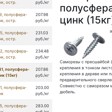
к, остр.
руб./кг
полусфер
9, полусфера-
207.98
цинк (15кг
к, остр.
руб./кг
а
5, полусфера-
231.03
к, остр.
руб./кг
2, полусфера-
234.48
к, остр.
руб./кг
Саморезы с пресшайбой (
крепления в тонком лист
1, полусфера-
207.86
крепления в дереве или 
нк (15кг)
руб./кг
предварительного сверле
Совместно с саморезом 
1, полусфера-
203.00
дюбель.
нк
руб./кг
5, полусфера-
283.00
нк
руб./кг