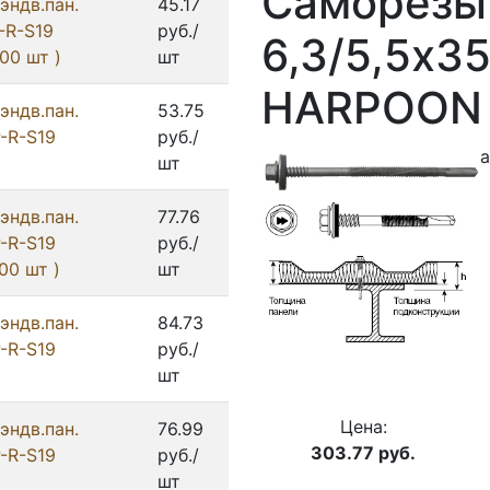
Саморезы 
эндв.пан.
45.17
P-R-S19
руб./
6,3/5,5х3
00 шт )
шт
HARPOON
эндв.пан.
53.75
P-R-S19
руб./
а
шт
эндв.пан.
77.76
P-R-S19
руб./
00 шт )
шт
эндв.пан.
84.73
P-R-S19
руб./
шт
Цена:
эндв.пан.
76.99
303.77
руб.
P-R-S19
руб./
шт