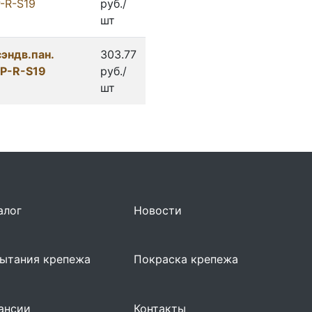
P-R-S19
руб./
шт
эндв.пан.
303.77
SP-R-S19
руб./
шт
алог
Новости
ытания крепежа
Покраска крепежа
ансии
Контакты