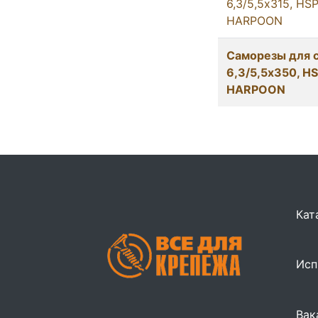
6,3/5,5х315, HS
HARPOON
Саморезы для с
6,3/5,5х350, H
HARPOON
Кат
Исп
Вак