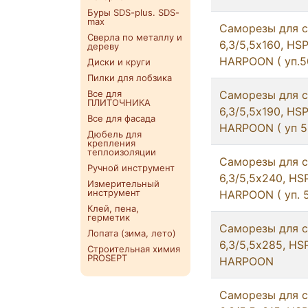
Буры SDS-plus. SDS-
max
Саморезы для с
Сверла по металлу и
6,3/5,5х160, HS
дереву
HARPOON ( уп.5
Диски и круги
Пилки для лобзика
Все для
Саморезы для с
ПЛИТОЧНИКА
6,3/5,5х190, HS
Все для фасада
HARPOON ( уп 5
Дюбель для
крепления
теплоизоляции
Саморезы для с
Ручной инструмент
6,3/5,5х240, HS
Измерительный
инструмент
HARPOON ( уп. 5
Клей, пена,
герметик
Саморезы для с
Лопата (зима, лето)
6,3/5,5х285, HS
Строительная химия
PROSEPT
HARPOON
Саморезы для с