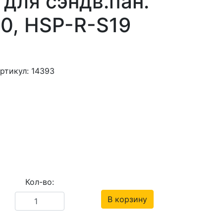
для сэндв.пан.
50, HSP-R-S19
ртикул: 14393
Кол-во:
В корзину