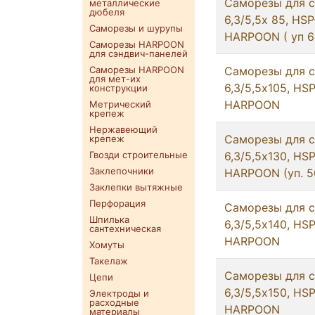
Саморезы для с
металлические
дюбеля
6,3/5,5х 85, HS
Саморезы и шурупы
HARPOON ( уп 6
Саморезы HARPOON
для сэндвич-панелей
Саморезы HARPOON
Саморезы для с
для мет-их
6,3/5,5х105, HS
конструкции
HARPOON
Метрический
крепеж
Нержавеющий
Саморезы для с
крепеж
Гвозди строительные
6,3/5,5х130, HS
Заклепочники
HARPOON (уп. 5
Заклепки вытяжные
Перфорация
Саморезы для с
Шпилька
6,3/5,5х140, HS
сантехническая
HARPOON
Хомуты
Такелаж
Саморезы для с
Цепи
6,3/5,5х150, HS
Электроды и
расходные
HARPOON
материалы