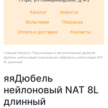
Каталог
Новости
Испытания
Покраска
Оплата и доставка
Контакты
Главная
/
Каталог
/
Пластиковые и металлические дюбеля
/
Дюбель нейлоновый классически
/
яяДюбель нейлоновый NAT
8L длинный
яяДюбель
нейлоновый NAT 8L
длинный