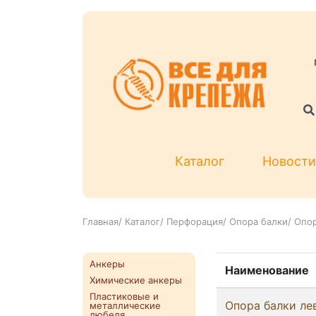
Каталог
Новости
Главная
/
Каталог
/
Перфорация
/
Опора балки
/
Опор
Анкеры
Наименование
Химические анкеры
Пластиковые и
Опора балки ле
металлические
дюбеля