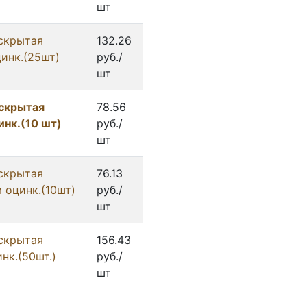
шт
скрытая
132.26
инк.(25шт)
руб./
шт
аскрытая
78.56
нк.(10 шт)
руб./
шт
скрытая
76.13
 оцинк.(10шт)
руб./
шт
скрытая
156.43
нк.(50шт.)
руб./
шт