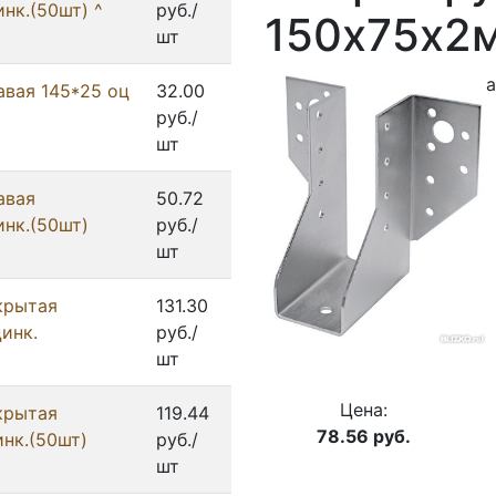
нк.(50шт) ^
руб./
150х75х2м
шт
а
авая 145*25 оц
32.00
руб./
шт
авая
50.72
нк.(50шт)
руб./
шт
крытая
131.30
инк.
руб./
шт
Цена:
крытая
119.44
78.56
руб.
нк.(50шт)
руб./
шт