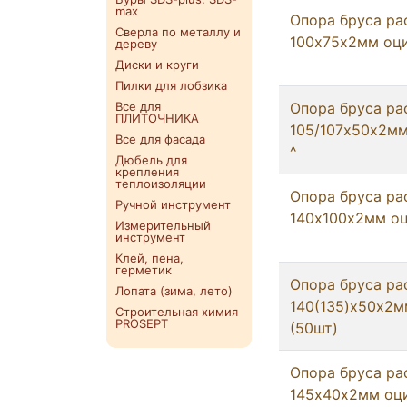
max
Опора бруса ра
Сверла по металлу и
100х75х2мм оци
дереву
Диски и круги
Пилки для лобзика
Все для
Опора бруса ра
ПЛИТОЧНИКА
105/107х50х2мм
Все для фасада
^
Дюбель для
крепления
теплоизоляции
Опора бруса ра
Ручной инструмент
140х100х2мм оц
Измерительный
инструмент
Клей, пена,
герметик
Опора бруса ра
Лопата (зима, лето)
140(135)х50х2м
Строительная химия
PROSEPT
(50шт)
Опора бруса ра
145х40х2мм оцин