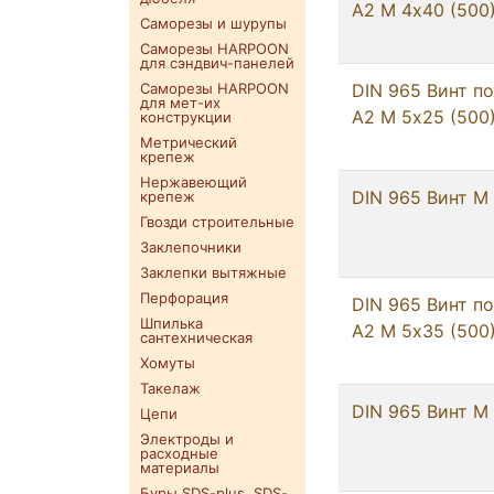
А2 M 4х40 (500
Саморезы и шурупы
Саморезы HARPOON
для сэндвич-панелей
Саморезы HARPOON
DIN 965 Винт по
для мет-их
А2 M 5х25 (500
конструкции
Метрический
крепеж
Нержавеющий
DIN 965 Винт M
крепеж
Гвозди строительные
Заклепочники
Заклепки вытяжные
Перфорация
DIN 965 Винт по
Шпилька
А2 M 5х35 (500
сантехническая
Хомуты
Такелаж
DIN 965 Винт M
Цепи
Электроды и
расходные
материалы
Буры SDS-plus. SDS-