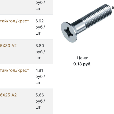
)
руб./
а
шт
тай/гол./крест
6.62
)
руб./
шт
 5X30 А2
3.80
руб./
Цена:
шт
9.13
руб.
тай/гол./крест
4.81
)
руб./
шт
 6X25 А2
5.66
руб./
шт