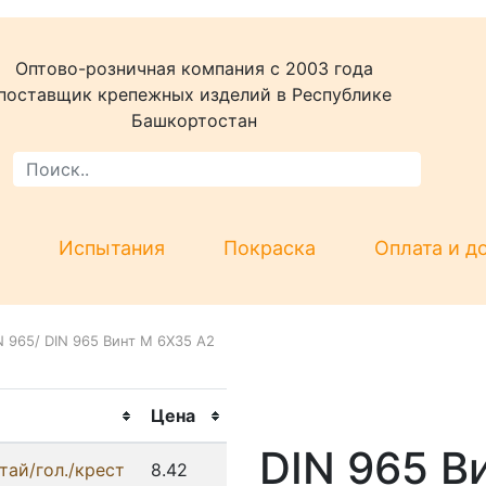
Оптово-розничная компания c 2003 года
поставщик крепежных изделий в Республике
Башкортостан
Испытания
Покраска
Оплата и д
N 965
/
DIN 965 Винт M 6X35 А2
Цена
DIN 965 В
тай/гол./крест
8.42