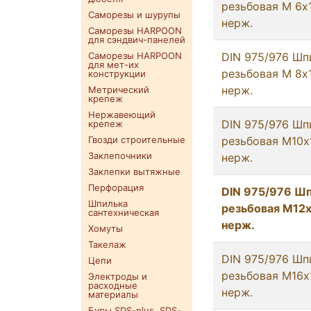
резьбовая М 6х
Саморезы и шурупы
нерж.
Саморезы HARPOON
для сэндвич-панелей
Саморезы HARPOON
DIN 975/976 Шп
для мет-их
резьбовая М 8х
конструкции
нерж.
Метрический
крепеж
Нержавеющий
DIN 975/976 Шп
крепеж
Гвозди строительные
резьбовая М10х
Заклепочники
нерж.
Заклепки вытяжные
Перфорация
DIN 975/976 Ш
Шпилька
резьбовая М12
сантехническая
нерж.
Хомуты
Такелаж
DIN 975/976 Шп
Цепи
резьбовая М16х
Электроды и
расходные
нерж.
материалы
Буры SDS-plus. SDS-