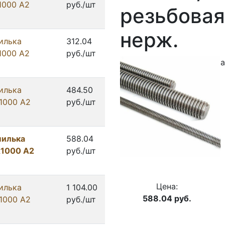
1000 А2
руб./шт
резьбовая
нерж.
илька
312.04
1000 А2
руб./шт
илька
484.50
1000 А2
руб./шт
пилька
588.04
х1000 А2
руб./шт
Цена:
илька
1 104.00
588.04
руб.
1000 А2
руб./шт