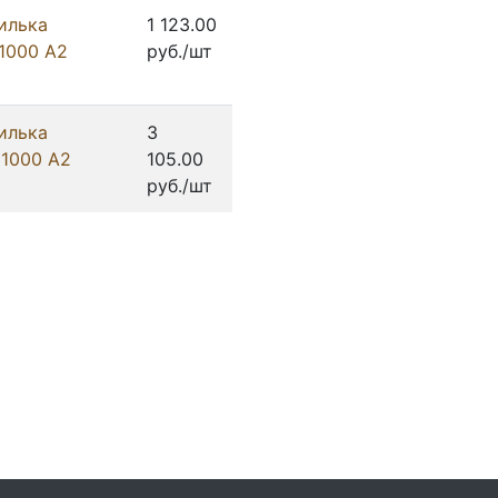
илька
1 123.00
1000 А2
руб./шт
илька
3
1000 А2
105.00
руб./шт