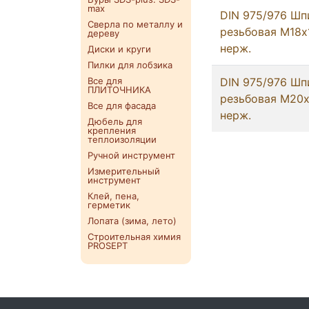
max
DIN 975/976 Шп
Сверла по металлу и
резьбовая М18х
дереву
нерж.
Диски и круги
Пилки для лобзика
Все для
DIN 975/976 Шп
ПЛИТОЧНИКА
резьбовая М20х
Все для фасада
нерж.
Дюбель для
крепления
теплоизоляции
Ручной инструмент
Измерительный
инструмент
Клей, пена,
герметик
Лопата (зима, лето)
Строительная химия
PROSEPT