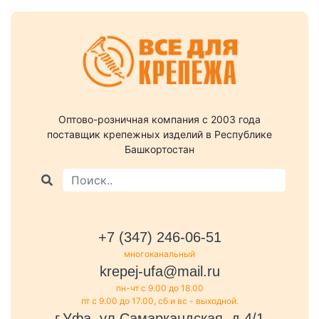
Оптово-розничная компания c 2003 года
поставщик крепежных изделий в Республике
Башкортостан
+7 (347) 246-06-51
многоканальный
krepej-ufa@mail.ru
пн-чт с 9.00 до 18.00
пт с 9.00 до 17.00, сб и вс - выходной.
г.Уфа, ул.Самаркандская, д.4/1