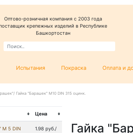
Оптово-розничная компания c 2003 года
поставщик крепежных изделий в Республике
Башкортостан
Испытания
Покраска
Оплата и д
арашек"
/
Гайка "Барашек" М10 DIN 315 оцинк.
Цена
Гайка "Ба
" М 5 DIN
1.98 руб./