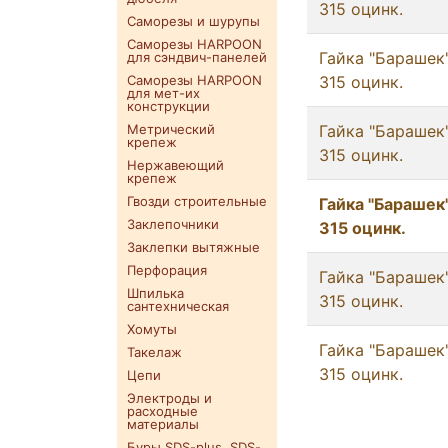
315 оцинк.
Саморезы и шурупы
Саморезы HARPOON
Гайка "Барашек
для сэндвич-панелей
Саморезы HARPOON
315 оцинк.
для мет-их
конструкции
Метрический
Гайка "Барашек
крепеж
315 оцинк.
Нержавеющий
крепеж
Гвозди строительные
Гайка "Барашек
Заклепочники
315 оцинк.
Заклепки вытяжные
Перфорация
Гайка "Барашек
Шпилька
315 оцинк.
сантехническая
Хомуты
Гайка "Барашек
Такелаж
315 оцинк.
Цепи
Электроды и
расходные
материалы
Буры SDS-plus. SDS-