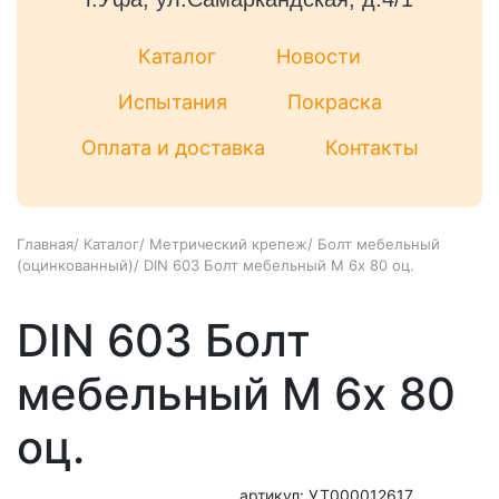
Каталог
Новости
Испытания
Покраска
Оплата и доставка
Контакты
Главная
/
Каталог
/
Метрический крепеж
/
Болт мебельный
(оцинкованный)
/
DIN 603 Болт мебельный М 6х 80 оц.
DIN 603 Болт
мебельный М 6х 80
оц.
артикул: УТ000012617