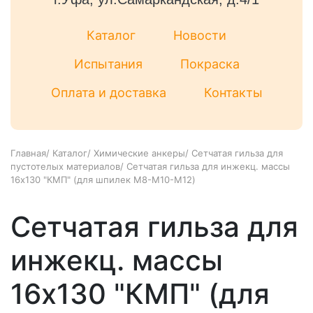
Каталог
Новости
Испытания
Покраска
Оплата и доставка
Контакты
Главная
/
Каталог
/
Химические анкеры
/
Сетчатая гильза для
пустотелых материалов
/
Сетчатая гильза для инжекц. массы
16х130 "КМП" (для шпилек M8-M10-M12)
Сетчатая гильза для
инжекц. массы
16х130 "КМП" (для