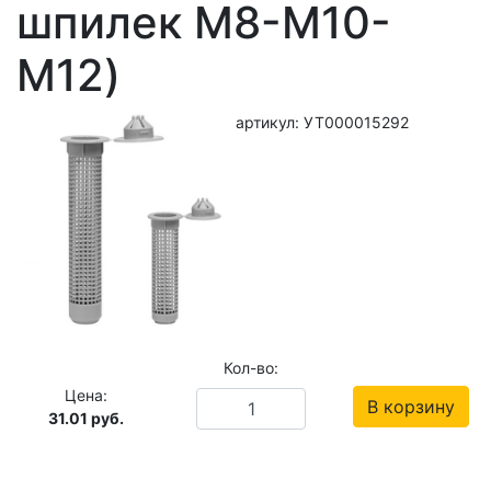
шпилек M8-M10-
M12)
артикул: УТ000015292
Кол-во:
Цена:
В корзину
31.01
руб.