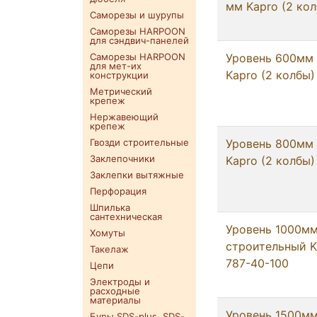
мм Kapro (2 ко
Саморезы и шурупы
Саморезы HARPOON
для сэндвич-панелей
Саморезы HARPOON
Уровень 600мм
для мет-их
Kapro (2 колбы)
конструкции
Метрический
крепеж
Нержавеющий
крепеж
Гвозди строительные
Уровень 800мм
Заклепочники
Kapro (2 колбы)
Заклепки вытяжные
Перфорация
Шпилька
сантехническая
Уровень 1000м
Хомуты
строительный K
Такелаж
787-40-100
Цепи
Электроды и
расходные
материалы
Уровень 1500м
Буры SDS-plus. SDS-