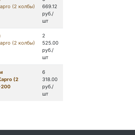
apro (2 колбы)
669.12
руб./
шт
м
2
apro (2 колбы)
525.00
руб./
шт
м
6
apro (2
318.00
-200
руб./
шт