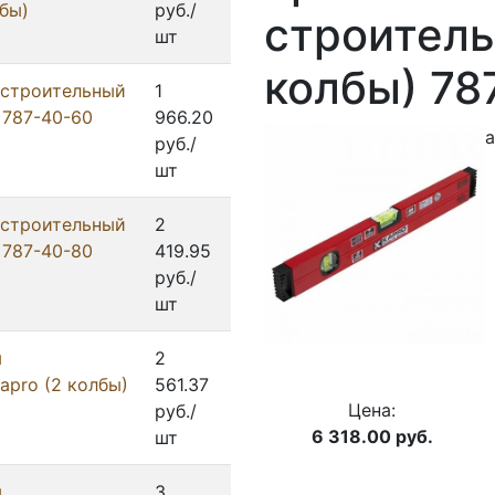
лбы)
руб./
строитель
шт
колбы) 78
 строительный
1
 787-40-60
966.20
а
руб./
шт
 строительный
2
 787-40-80
419.95
руб./
шт
м
2
apro (2 колбы)
561.37
Цена:
руб./
6 318.00
руб.
шт
м
3