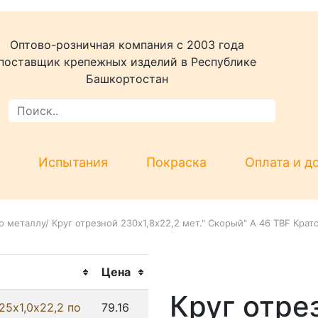
Оптово-розничная компания c 2003 года
поставщик крепежных изделий в Республике
Башкортостан
Испытания
Покраска
Оплата и д
о металлу
/
Круг отрезнoй 230х1,8х22,2 мет." Скорый" А 46 TBF Крат
Цена
Круг отре
25х1,0х22,2 по
79.16