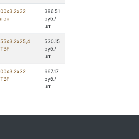
300х3,2х32
386.51
атон
руб./
шт
355х3,2х25,4
530.15
0TBF
руб./
шт
400х3,2х32
667.17
0TBF
руб./
шт