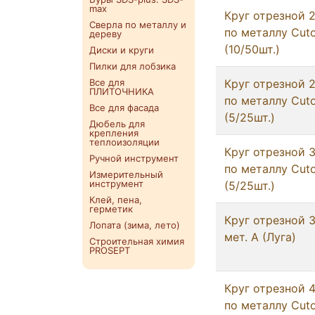
max
Круг отрезнoй 
Сверла по металлу и
по металлу Cuto
дереву
(10/50шт.)
Диски и круги
Пилки для лобзика
Все для
Круг отрезнoй 
ПЛИТОЧНИКА
по металлу Cuto
Все для фасада
(5/25шт.)
Дюбель для
крепления
теплоизоляции
Круг отрезнoй 
Ручной инструмент
по металлу Cuto
Измерительный
инструмент
(5/25шт.)
Клей, пена,
герметик
Круг отрезнoй 
Лопата (зима, лето)
мет. А (Луга)
Строительная химия
PROSEPT
Круг отрезнoй 
по металлу Cuto