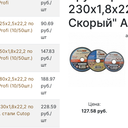
rofi
руб./
230х1,8х22
шт
Скорый" А
25х2,5х22,2 по
90.69
rofi (10/50шт.)
руб./
а
шт
50х1,8х22,2 по
147.83
rofi (10/50шт.)
руб./
шт
80х2,5х22,2 по
188.97
rofi (10/50шт.)
руб./
шт
Цена:
30х1,8х22,2 по
228.59
127.58
руб.
. стали Cutop
руб./
шт