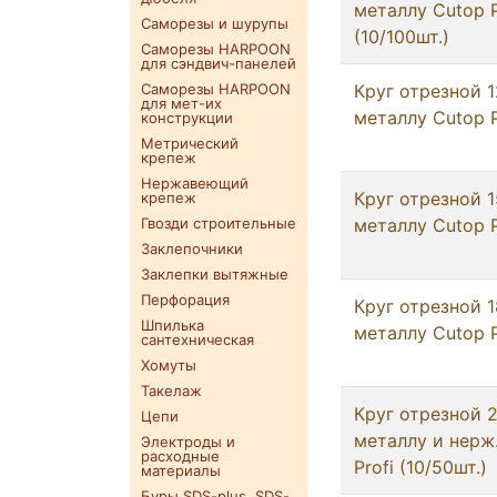
металлу Cutop P
Саморезы и шурупы
(10/100шт.)
Саморезы HARPOON
для сэндвич-панелей
Саморезы HARPOON
Круг отрезнoй 1
для мет-их
металлу Cutop P
конструкции
Метрический
крепеж
Нержавеющий
Круг отрезнoй 1
крепеж
Гвозди строительные
металлу Cutop P
Заклепочники
Заклепки вытяжные
Перфорация
Круг отрезнoй 1
Шпилька
металлу Cutop P
сантехническая
Хомуты
Такелаж
Круг отрезнoй 2
Цепи
металлу и нерж
Электроды и
расходные
Profi (10/50шт.)
материалы
Буры SDS-plus. SDS-