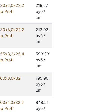
230х2,0х22,2
219.27
p Profi
руб./
шт
230х3,0х22,2
212.93
p Profi
руб./
шт
355х3,2х25,4
593.33
p Profi
руб./
шт
300х3,0х32
195.90
руб./
шт
400х4.0х32,2
848.51
p Profi
руб./