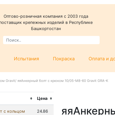
Оптово-розничная компания c 2003 года
поставщик крепежных изделий в Республике
Башкортостан
Испытания
Покраска
Оплата и д
ом Gravit
/
яяАнкерный болт с крюком 10/05-М8-60 Gravit GRA-K
Цена
яяАнкерны
т с кольцом
24.86