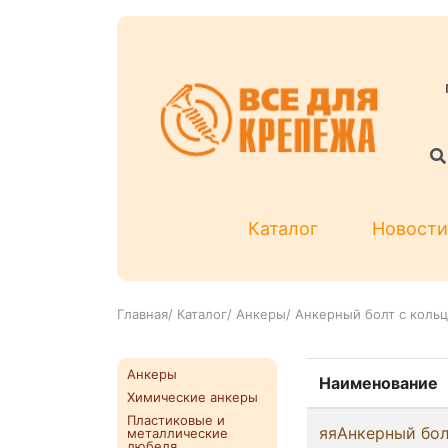
Каталог
Новости
Главная
/
Каталог
/
Анкеры
/
Анкерный болт с кольц
Анкеры
Наименование
Химические анкеры
Пластиковые и
яяАнкерный бол
металлические
дюбеля