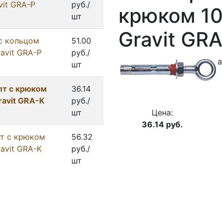
vit GRA-P
руб./
крюком 1
шт
Gravit GR
с кольцом
51.00
avit GRA-P
руб./
шт
лт с крюком
36.14
avit GRA-K
руб./
шт
Цена:
36.14
руб.
т с крюком
56.32
avit GRA-K
руб./
шт