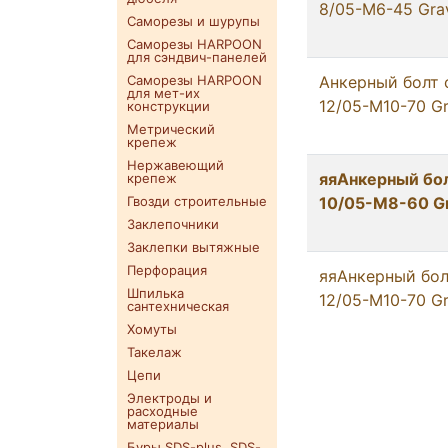
8/05-М6-45 Gra
Саморезы и шурупы
Саморезы HARPOON
для сэндвич-панелей
Саморезы HARPOON
Анкерный болт 
для мет-их
12/05-М10-70 Gr
конструкции
Метрический
крепеж
Нержавеющий
яяАнкерный бо
крепеж
Гвозди строительные
10/05-М8-60 Gr
Заклепочники
Заклепки вытяжные
Перфорация
яяАнкерный бол
Шпилька
12/05-М10-70 Gr
сантехническая
Хомуты
Такелаж
Цепи
Электроды и
расходные
материалы
Буры SDS-plus. SDS-