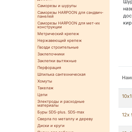
Шур
Саморезы и шурупы
наз
Саморезы HARPOON для сэндвич-
дос
панелей
кир
Саморезы HARPOON для мет-их
конструкции
Метрический крепеж
Нержавеющий крепеж
Гвозди строительные
Заклепочники
Заклепки вытяжные
Перфорация
Шпилька сантехническая
Наи
Хомуты
Такелаж
Цепи
10х
Электроды и расходные
материалы
Буры SDS-plus. SDS-max
12х 
Сверла по металлу и дереву
Диски и круги