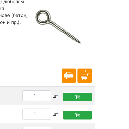
м) дюбелем
ия
ове (бетон,
н и пр.).
шт
шт