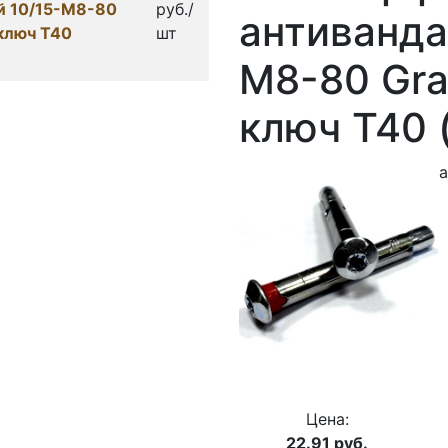
й 10/15-М8-80
руб./
антиванда
 ключ Т40
шт
М8-80 Gra
ключ Т40 
Цена:
22.91
руб.