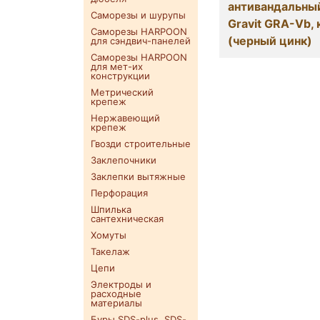
антивандальны
Саморезы и шурупы
Gravit GRA-Vb,
Саморезы HARPOON
(черный цинк)
для сэндвич-панелей
Саморезы HARPOON
для мет-их
конструкции
Метрический
крепеж
Нержавеющий
крепеж
Гвозди строительные
Заклепочники
Заклепки вытяжные
Перфорация
Шпилька
сантехническая
Хомуты
Такелаж
Цепи
Электроды и
расходные
материалы
Буры SDS-plus. SDS-