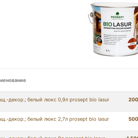
менование
щ.-декор.; белый люкс 0,9л prosept bio lasur
200
щ.-декор.; белый люкс 2,7л prosept bio lasur
500