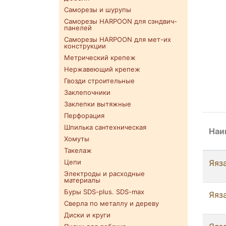
Саморезы и шурупы
Саморезы HARPOON для сэндвич-
панелей
Саморезы HARPOON для мет-их
конструкции
Метрический крепеж
Нержавеющий крепеж
Гвозди строительные
Заклепочники
Заклепки вытяжные
Перфорация
Шпилька сантехническая
Наи
Хомуты
Такелаж
Яяза
Цепи
Электроды и расходные
материалы
Буры SDS-plus. SDS-max
Яяза
Сверла по металлу и дереву
Диски и круги