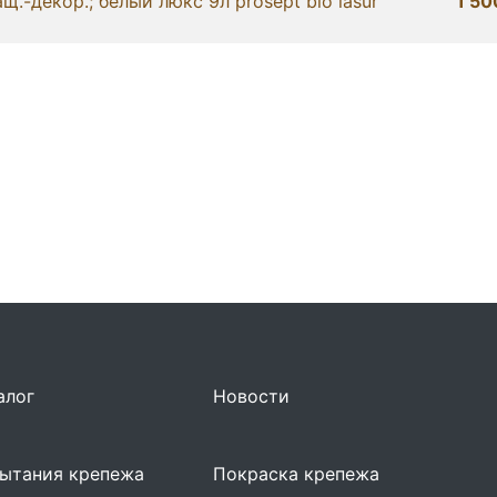
щ.-декор.; белый люкс 9л prosept bio lasur
1 50
алог
Новости
ытания крепежа
Покраска крепежа