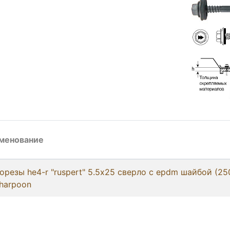
менование
орезы he4-r "ruspert" 5.5х25 сверло c epdm шайбой (25
 harpoon