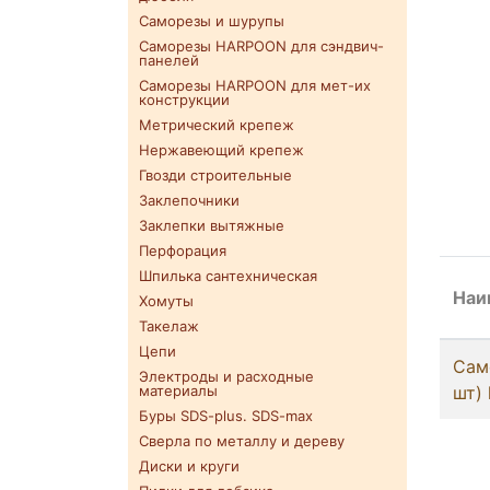
Саморезы и шурупы
Саморезы HARPOON для сэндвич-
панелей
Саморезы HARPOON для мет-их
конструкции
Метрический крепеж
Нержавеющий крепеж
Гвозди строительные
Заклепочники
Заклепки вытяжные
Перфорация
Шпилька сантехническая
Наи
Хомуты
Такелаж
Цепи
Сам
Электроды и расходные
шт)
материалы
Буры SDS-plus. SDS-max
Сверла по металлу и дереву
Диски и круги