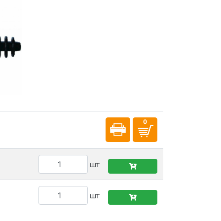
шт
шт