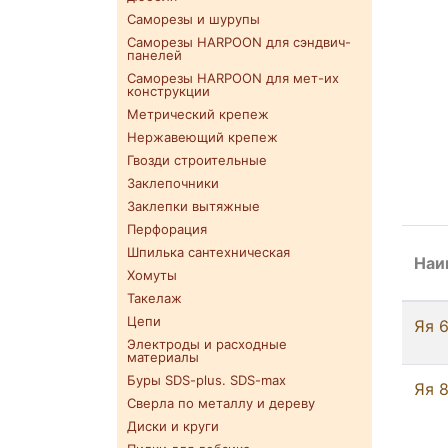
Саморезы и шурупы
Саморезы HARPOON для сэндвич-
панелей
Саморезы HARPOON для мет-их
конструкции
Метрический крепеж
Нержавеющий крепеж
Гвозди строительные
Заклепочники
Заклепки вытяжные
Перфорация
Шпилька сантехническая
Наи
Хомуты
Такелаж
Цепи
Яя 
Электроды и расходные
материалы
Буры SDS-plus. SDS-max
Яя 
Сверла по металлу и дереву
Диски и круги