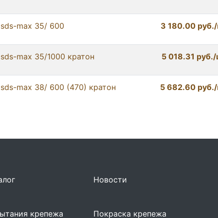
 sds-max 35/ 600
3 180.00 руб.
 sds-max 35/1000 кратон
5 018.31 руб.
sds-max 38/ 600 (470) кратон
5 682.60 руб.
алог
Новости
ытания крепежа
Покраска крепежа