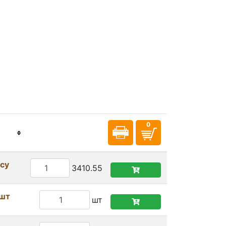
осу
3410.55
/шт
шт