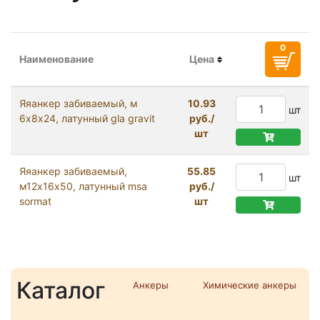
Наименование
Цена
Яяанкер забиваемый, м
10.93
шт
6x8х24, латунный gla gravit
руб./
шт
Яяанкер забиваемый,
55.85
шт
м12x16х50, латунный msa
руб./
sormat
шт
Каталог
Анкеры
Химические анкеры